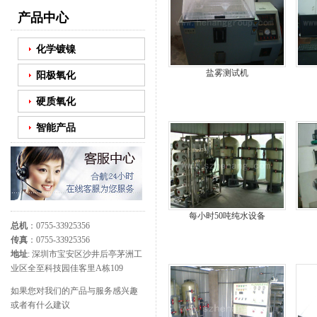
产品中心
化学镀镍
盐雾测试机
阳极氧化
硬质氧化
智能产品
每小时50吨纯水设备
总机
：0755-33925356
传真
：0755-33925356
地址
: 深圳市宝安区沙井后亭茅洲工
业区全至科技园佳客里A栋109
如果您对我们的产品与服务感兴趣
或者有什么建议