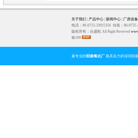
关于我们
|
产品中心
|
新闻中心
|
厂房设备
电话：86-0755-33925356 传真：86-0755-
版权所有：合盛航 All Right Reserved
www
栋109
最专业的
阳极氧化厂
最具实力的深圳阳极