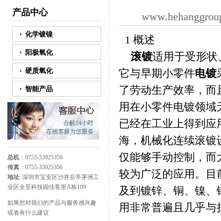
产品中心
www.hehanggrou
化学镀镍
1 概述
阳极氧化
滚镀
适用于受形状
硬质氧化
它与早期小零件
电镀
了劳动生产效率，而
智能产品
用在小零件电镀领域
已经在工业上得到应用
海，机械化连续滚镀
仅能够手动控制，而
总机
：0755-33925356
传真
：0755-33925356
较为广泛的应用。目
地址
: 深圳市宝安区沙井后亭茅洲工
业区全至科技园佳客里A栋109
及到镀锌、铜、镍、
如果您对我们的产品与服务感兴趣
用非常普遍且几乎与
或者有什么建议