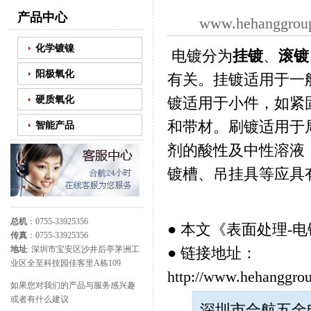
产品中心
www.hehanggrou
化学镀镍
电镀分为
挂镀
、
滚镀
阳极氧化
有关。挂镀适用于一
硬质氧化
镀适用于小件，如紧
和带材。刷镀适用于
智能产品
剂的酸性及中性溶液
镀槽、吊挂具等应具
总机
：0755-33925356
● 本文《
表面处理-
传真
：0755-33925356
● 链接地址：
地址
: 深圳市宝安区沙井后亭茅洲工
业区全至科技园佳客里A栋109
http://www.hehanggrou
如果您对我们的产品与服务感兴趣
或者有什么建议
深圳市合航五金电子